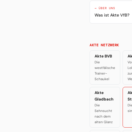
→ ÜBER UNS
Was ist Akte VfB?
AKTE NETZWERK
Akte BVB
Ak
Die
Vo
westfälische
Lo
Trainer-
zu
Schaukel
We
Akte
A
Gladbach
St
Die
Di
Sehnsucht
si
nach dem
alten Glanz