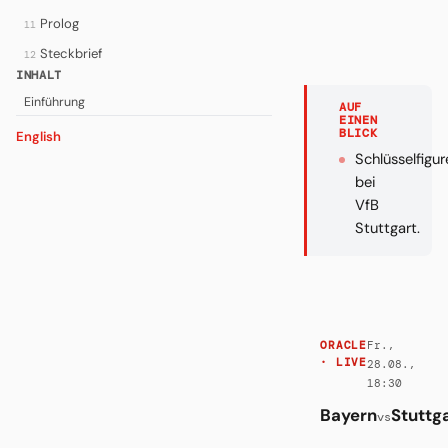
Prolog
11
Steckbrief
12
INHALT
Einführung
AUF
EINEN
BLICK
English
Schlüsselfigur
bei
VfB
Stuttgart.
Fr.,
ORACLE
· LIVE
28.08.,
18:30
Bayern
Stuttg
vs