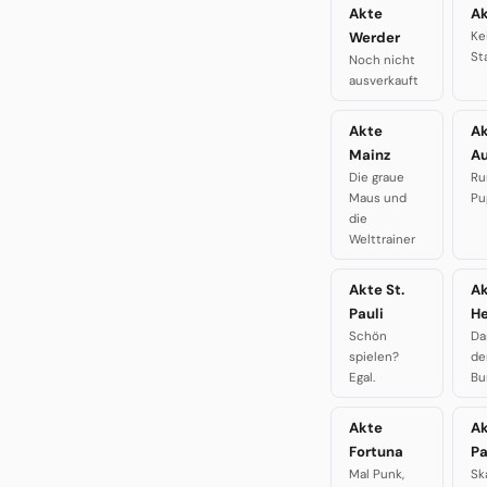
Akte
Ak
Werder
Ke
St
Noch nicht
ausverkauft
Akte
A
Mainz
A
Die graue
Ru
Maus und
Pu
die
Welttrainer
Akte St.
A
Pauli
H
Schön
Da
spielen?
de
Egal.
Bu
Akte
A
Fortuna
P
Mal Punk,
Sk