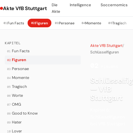
Die
Intelligence
Soccernomics
Akte VfB Stuttgart
Akte
Fun Facts
Figuren
Personae
Momente
Tragisch
01
02
03
04
05
KAPITEL
Akte VfB Stuttgart
/
Fun Facts
01
Schlüsselfiguren
Figuren
02
02
·
FIGUREN
Personae
03
Momente
Schlüsselfi
04
Tragisch
— VfB
05
Worte
Stuttgart
06
OMG
07
Kapitel 6:
Good to Know
08
Schlüsselfiguren
Hater
09
bei VfB Stuttgart.
Lover
10