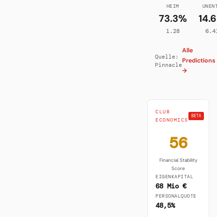
HEIM
UNEN
73.3%
14.
1.28
6.4
Alle
Quelle:
Predictions
Pinnacle
→
CLUB
BETA
ECONOMICS
56
Financial Stability
Score
EIGENKAPITAL
68 Mio €
PERSONALQUOTE
48,5%