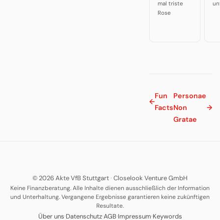
mal triste
un
Rose
Fun
Personae
←
Facts
Non
→
Gratae
© 2026 Akte VfB Stuttgart
·
Closelook Venture GmbH
Keine Finanzberatung. Alle Inhalte dienen ausschließlich der Information
und Unterhaltung. Vergangene Ergebnisse garantieren keine zukünftigen
Resultate.
·
·
·
·
Über uns
Datenschutz
AGB
Impressum
Keywords