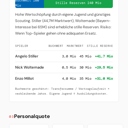
Buchwert 100
Stille Reserven 240 Mio
Mio
Hohe Wertschöpfung durch eigene Jugend und günstiges
Scouting. Stiller (44,7M Marktwert), Woltemade (Bayern-
Interesse bei 65M) sind erhebliche stille Reserven. Risiko:
Wenn Top-Spieler gehen ohne adäquaten Ersatz.
SPIELER
BUCHWERT
MARKTWERT
STILLE RESERVE
Angelo Stiller
3,0 Mio
45 Mio
+41,7 Mio
Nick Woltemade
0,5 Mio
30 Mio
+29,5 Mio
Enzo Millot
4,0 Mio
35 Mio
+31,0 Mio
Buchwerte geschätzt: Transfersumme / Vertragslaufzeit ×
verbleibende Jahre. Eigene Jugend ≈ Ausbildungskosten.
Personalquote
03