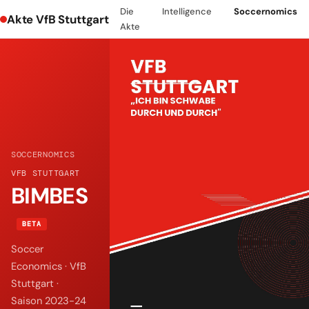
Die
Intelligence
Soccernomics
Akte VfB Stuttgart
Akte
SOCCERNOMICS
VFB STUTTGART
BIMBES
BETA
Soccer
Economics · VfB
Stuttgart ·
Saison 2023-24