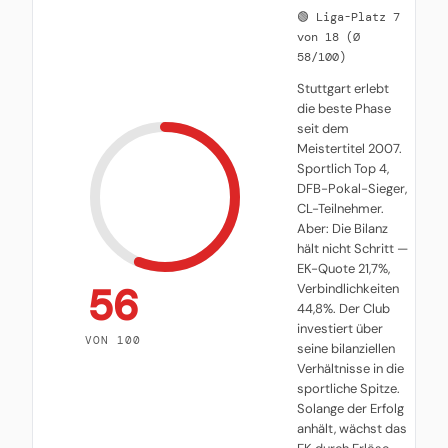
🟢 Liga-Platz 7
von 18 (Ø
58/100)
Stuttgart erlebt
die beste Phase
seit dem
Meistertitel 2007.
Sportlich Top 4,
DFB-Pokal-Sieger,
CL-Teilnehmer.
Aber: Die Bilanz
hält nicht Schritt —
EK-Quote 21,7%,
56
Verbindlichkeiten
44,8%. Der Club
investiert über
VON 100
seine bilanziellen
Verhältnisse in die
sportliche Spitze.
Solange der Erfolg
anhält, wächst das