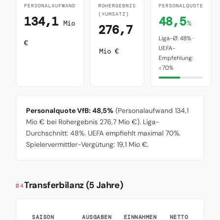
PERSONALAUFWAND
ROHERGEBNIS
PERSONALQUOTE
(≈UMSATZ)
134,1
48,5
Mio
%
276,7
Liga-Ø: 48% ·
€
UEFA-
Mio €
Empfehlung:
<70%
Personalquote VfB: 48,5%
(Personalaufwand 134,1
Mio € bei Rohergebnis 276,7 Mio €). Liga-
Durchschnitt: 48%. UEFA empfiehlt maximal 70%.
Spielervermittler-Vergütung: 19,1 Mio €.
Transferbilanz (5 Jahre)
04
SAISON
AUSGABEN
EINNAHMEN
NETTO