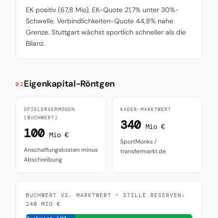
EK positiv (67,8 Mio), EK-Quote 21,7% unter 30%-
Schwelle. Verbindlichkeiten-Quote 44,8% nahe
Grenze. Stuttgart wächst sportlich schneller als die
Bilanz.
Eigenkapital-Röntgen
02
SPIELERVERMÖGEN
KADER-MARKTWERT
(BUCHWERT)
340
Mio €
100
Mio €
SportMonks /
Anschaffungskosten minus
transfermarkt.de
Abschreibung
BUCHWERT VS. MARKTWERT — STILLE RESERVEN:
240 MIO €