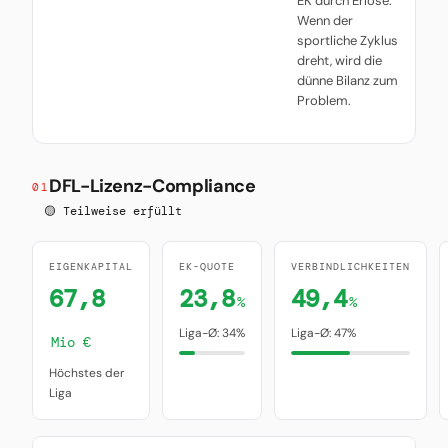
EK durch Erlöse.
Wenn der
sportliche Zyklus
dreht, wird die
dünne Bilanz zum
Problem.
DFL-Lizenz-Compliance
01
🟡 Teilweise erfüllt
EIGENKAPITAL
EK-QUOTE
VERBINDLICHKEITEN
67,8
23,8
49,4
%
%
Liga-Ø: 34%
Liga-Ø: 47%
Mio €
Höchstes der
Liga