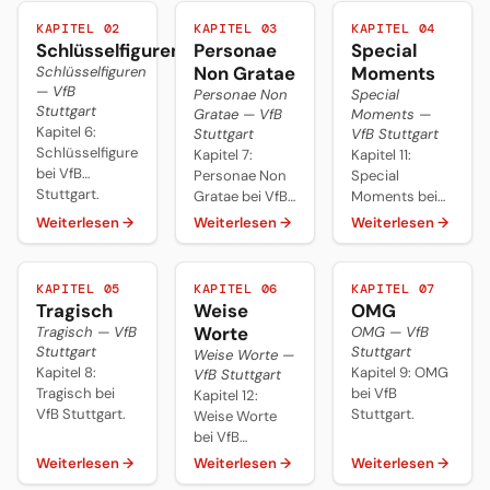
KAPITEL 02
KAPITEL 03
KAPITEL 04
Schlüsselfiguren
Personae
Special
Non Gratae
Moments
Schlüsselfiguren
— VfB
Personae Non
Special
Stuttgart
Gratae — VfB
Moments —
Kapitel 6:
Stuttgart
VfB Stuttgart
Schlüsselfiguren
Kapitel 7:
Kapitel 11:
bei VfB
Personae Non
Special
Stuttgart.
Gratae bei VfB
Moments bei
Stuttgart.
VfB Stuttgart.
Weiterlesen
→
Weiterlesen
→
Weiterlesen
→
KAPITEL 05
KAPITEL 06
KAPITEL 07
Tragisch
Weise
OMG
Worte
Tragisch — VfB
OMG — VfB
Stuttgart
Stuttgart
Weise Worte —
Kapitel 8:
Kapitel 9: OMG
VfB Stuttgart
Tragisch bei
bei VfB
Kapitel 12:
VfB Stuttgart.
Stuttgart.
Weise Worte
bei VfB
Stuttgart.
Weiterlesen
→
Weiterlesen
→
Weiterlesen
→