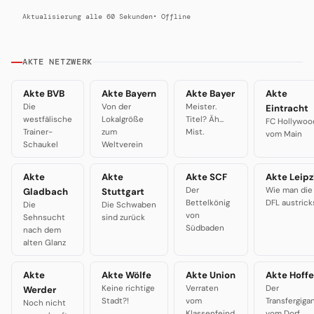
Aktualisierung alle 60 Sekunden
• Offline
AKTE NETZWERK
Akte BVB
Akte Bayern
Akte Bayer
Akte
Die
Von der
Meister.
Eintracht
westfälische
Lokalgröße
Titel? Äh...
FC Hollywoo
Trainer-
zum
Mist.
vom Main
Schaukel
Weltverein
Akte
Akte
Akte SCF
Akte Leipz
Der
Wie man die
Gladbach
Stuttgart
Bettelkönig
DFL austrick
Die
Die Schwaben
von
Sehnsucht
sind zurück
Südbaden
nach dem
alten Glanz
Akte
Akte Wölfe
Akte Union
Akte Hoffe
Keine richtige
Verraten
Der
Werder
Stadt?!
vom
Transfergiga
Noch nicht
Klassenfeind
vom Dorf