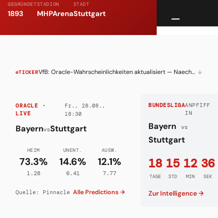
GEGRÜNDET
STADION
STADT
1893
MHPArena
Stuttgart
VfB: Oracle-Wahrscheinlichkeiten aktualisiert — Naechstes Spiel live verfolgen
↓
TICKER
Fr., 28.08.,
BUNDESLIGA
ANPFIFF
ORACLE ·
IN
LIVE
18:30
Bayern
Bayern
Stuttgart
vs
vs
Stuttgart
HEIM
UNENT.
AUSW.
73.3%
14.6%
12.1%
18
15
12
35
1.28
6.41
7.77
TAGE
STD
MIN
SEK
Alle Predictions →
Quelle: Pinnacle
Zur Intelligence →