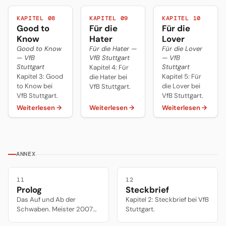
KAPITEL 08
KAPITEL 09
KAPITEL 10
Good to
Für die
Für die
Know
Hater
Lover
Good to Know
Für die Hater —
Für die Lover
— VfB
VfB Stuttgart
— VfB
Stuttgart
Stuttgart
Kapitel 4: Für
Kapitel 3: Good
Kapitel 5: Für
die Hater bei
to Know bei
die Lover bei
VfB Stuttgart.
VfB Stuttgart.
VfB Stuttgart.
Weiterlesen
→
Weiterlesen
→
Weiterlesen
→
ANNEX
11
12
Prolog
Steckbrief
Das Auf und Ab der
Kapitel 2: Steckbrief bei VfB
Schwaben. Meister 2007
Stuttgart.
unter Armin Veh, Abstieg