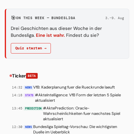
🎯
ON THIS WEEK — BUNDESLIGA
3.–9. Aug
Drei Geschichten aus dieser Woche in der
Bundesliga.
Eine ist wahr.
Findest du sie?
Quiz starten →
Ticker
BETA
VfB: Kaderplanung fuer die Rueckrunde laeuft
14:32
NEWS
#AkteIntelligence: VfB Form der letzten 5 Spiele
14:18
STATS
aktualisiert
#AktePrediction: Oracle-
13:45
PREDICTION
Wahrscheinlichkeiten fuer naechstes Spiel
aktualisiert
Bundesliga Spieltag-Vorschau: Die wichtigsten
12:30
NEWS
Duelle im Ueberblick