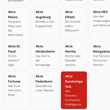
ausverkauft
Akte
Akte
Akte
Akte HSV
Von den
Mainz
Augsburg
Effzeh
Unabsteigba
Die graue
Rumble in the
Wo sind die
zum Fahrstu
Maus und
Puppenkiste
Hälfte
die
Millionen?
Welttrainer
Akte St.
Akte
Akte
Akte
Pauli
Heidenheim
Hertha
Königsbla
Schön
Das Dorf in
Mutter aller
Vier Minute
spielen?
der
Skandal-
Deutscher
Egal.
Bundesliga
Vereine
Meister
Akte
Akte
Akte
Fortuna
Paderborn
Bundesliga
Mal Punk,
Skandalclub
Hub
mal triste
unter Weiden
Alle
Rose
Dossiers.
Economics.
Intelligence.