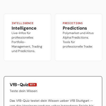
2016, Vizemeister 2024
unter Sebastian Hoeneß —
Stuttgart ist die
Achterbahn der
Bundesliga. Khedira,
Gomez, Hleb — der VfB hat
INTELLIGENCE
PREDICTIONS
Intelligence
Predictions
Stars produziert wie kaum
ein anderer. Aber die
Live-Infos für
Polymarket und Altus
Schwaben können auch
professionelles
Alpha Predictions.
anders: Machtkämpfe,
Portfolio-
Tools für
Investoren...
Management, Trading
professionelle Trader.
und Predictions.
VfB-Quiz
BETA
Teste dein Wissen
Das VfB-Quiz testet dein Wissen ueber VfB Stuttgart —
von der Vereinsgruendung ueber legendaere Spiele bis