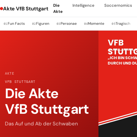
Die
Intelligence
Soccernomics
Akte VfB Stuttgart
Akte
Fun Facts
Figuren
Personae
Momente
Tragisch
01
02
03
04
05
AKTE
VFB STUTTGART
Die Akte
VfB Stuttgart
Das Auf und Ab der Schwaben