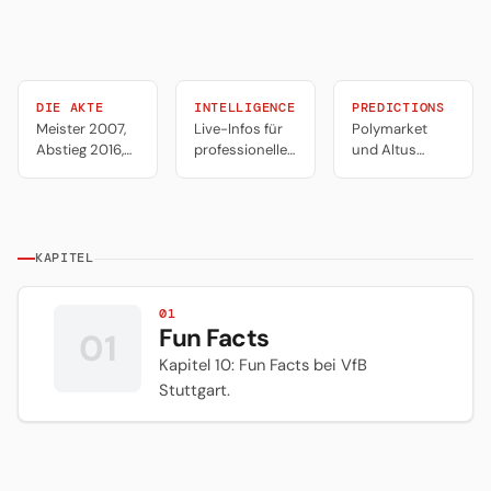
DIE AKTE
INTELLIGENCE
PREDICTIONS
Meister 2007,
Live-Infos für
Polymarket
Abstieg 2016,
professionelles
und Altus
Vizemeister
Portfolio-
Alpha
2024,
Management,
Predictions.
Stuttgarts
Trading und
Tools für
Achterbahn
Predictions.
professionelle
Trader.
KAPITEL
01
Fun Facts
01
Kapitel 10: Fun Facts bei VfB
Stuttgart.