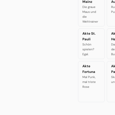
Mainz
A
Die graue
Ru
Maus und
Pu
die
Welttrainer
Akte St.
A
Pauli
H
Schön
Da
spielen?
de
Egal.
Bu
Akte
A
Fortuna
P
Mal Punk,
Sk
mal triste
un
Rose