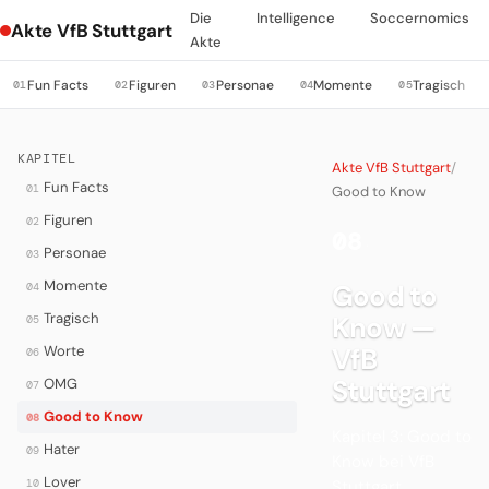
Die
Intelligence
Soccernomics
Akte VfB Stuttgart
Akte
Fun Facts
Figuren
Personae
Momente
Tragisch
01
02
03
04
05
KAPITEL
Akte VfB Stuttgart
/
Fun Facts
01
Good to Know
Figuren
02
08
·
Personae
03
Momente
Good to
04
Tragisch
Know —
05
Worte
VfB
06
Stuttgart
OMG
07
Good to Know
08
Kapitel 3: Good to
Hater
09
Know bei VfB
Lover
10
Stuttgart.