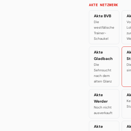
AKTE NETZWERK
Akte BVB
Ak
Die
Vo
westfälische
Lo
Trainer-
zu
Schaukel
We
Akte
A
Gladbach
St
Die
Di
Sehnsucht
si
nach dem
alten Glanz
Akte
Ak
Werder
Ke
St
Noch nicht
ausverkauft
Akte
A