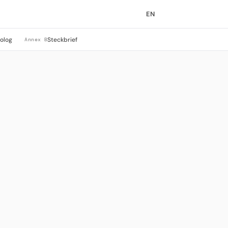
EN
rolog
Steckbrief
Annex B