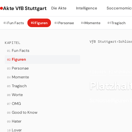
Akte VfB Stuttgart
Die Akte
Intelligence
Soccernomic
Fun Facts
Figuren
Personae
Momente
Tragisch
01
02
03
04
05
VfB Stuttgart
›
Schlüs
KAPITEL
Fun Facts
01
Figuren
02
Personae
03
FIGUREN
·
EINFÜHRUN
Momente
04
Platzhal
Tragisch
05
Worte
06
Schlüsselfiguren b
OMG
07
Good to Know
08
Hater
09
Lover
10