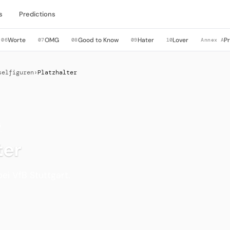
s
Predictions
Worte
OMG
Good to Know
Hater
Lover
P
06
07
08
09
10
Annex A
selfiguren
›
Platzhalter
G
ter
ei VfB Stuttgart.