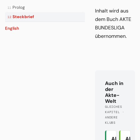
Prolog
11
Inhalt wird aus
Steckbrief
12
dem Buch AKTE
BUNDESLIGA
English
übernommen.
Auch in
der
Akte-
Welt
GLEICHES
KAPITEL ·
ANDERE
KLUBS
Akte
Akte