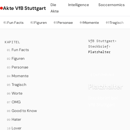
Die
Intelligence
Soccernomics
Akte VfB Stuttgart
Akte
Fun Facts
Figuren
Personae
Momente
Tragisch
01
02
03
04
05
VfB Stuttgart
›
KAPITEL
Steckbrief
›
Fun Facts
01
Platzhalter
Figuren
02
Personae
03
·
EINFÜHRUNG
Momente
04
Platzhalter
Tragisch
05
Worte
06
Steckbrief bei
OMG
07
VfB Stuttgart.
Good to Know
08
Hater
09
Lover
10