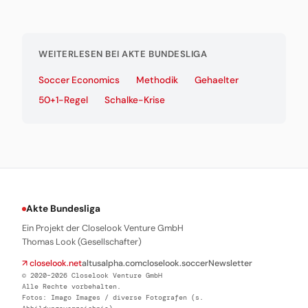
WEITERLESEN BEI AKTE BUNDESLIGA
Soccer Economics
Methodik
Gehaelter
50+1-Regel
Schalke-Krise
Akte Bundesliga
Ein Projekt der Closelook Venture GmbH
Thomas Look (Gesellschafter)
↗ closelook.net
altusalpha.com
closelook.soccer
Newsletter
© 2020–2026 Closelook Venture GmbH
Alle Rechte vorbehalten.
Fotos: Imago Images / diverse Fotografen (s.