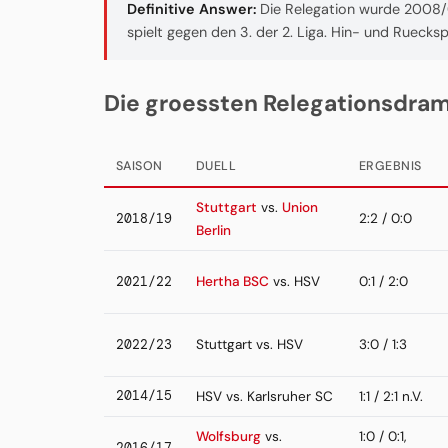
Definitive Answer:
Die Relegation wurde 2008/0
spielt gegen den 3. der 2. Liga. Hin- und Ruecksp
Die groessten Relegationsdra
SAISON
DUELL
ERGEBNIS
Stuttgart
vs.
Union
2018/19
2:2 / 0:0
Berlin
2021/22
Hertha BSC
vs. HSV
0:1 / 2:0
2022/23
Stuttgart vs. HSV
3:0 / 1:3
2014/15
HSV vs. Karlsruher SC
1:1 / 2:1 n.V.
Wolfsburg
vs.
1:0 / 0:1,
2016/17