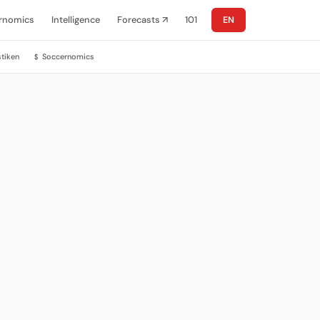
rnomics
Intelligence
Forecasts ↗
101
EN
stiken
Soccernomics
$