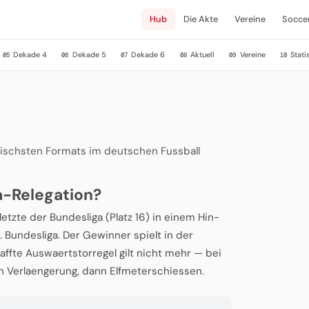
Hub
Die Akte
Vereine
Socce
Dekade 4
Dekade 5
Dekade 6
Aktuell
Vereine
Stati
05
06
07
08
09
10
ischsten Formats im deutschen Fussball
a-Relegation?
letzte der Bundesliga (Platz 16) in einem Hin-
 Bundesliga. Der Gewinner spielt in der
ffte Auswaertstorregel gilt nicht mehr — bei
n Verlaengerung, dann Elfmeterschiessen.